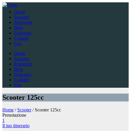
Home
Spiagge
Ristoranti
Blog
Noleggio
Contatti
Faq
Home
Spiagge
Ristoranti
Blog
Noleggio
Contatti
Faq
Scooter 125cc
Home
/
Scooter
/ Scooter 125cc
Prenotazione
1
Il tuo itinerario