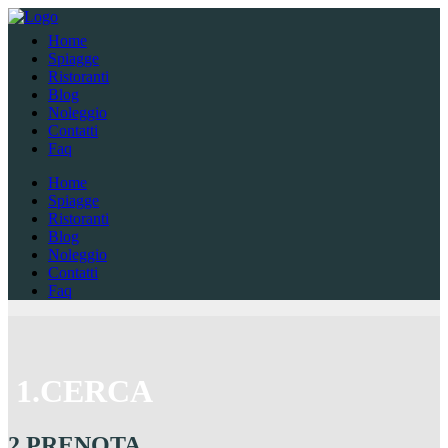
Home
Spiagge
Ristoranti
Blog
Noleggio
Contatti
Faq
Home
Spiagge
Ristoranti
Blog
Noleggio
Contatti
Faq
1.CERCA
2.PRENOTA