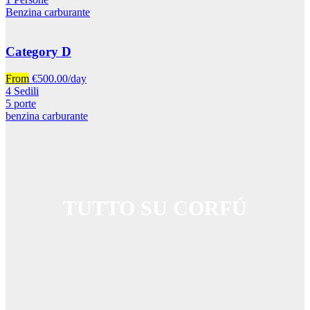
Benzina carburante
Category D
From
€
500.00
/day
4 Sedili
5 porte
benzina carburante
TUTTO SU CORFÚ