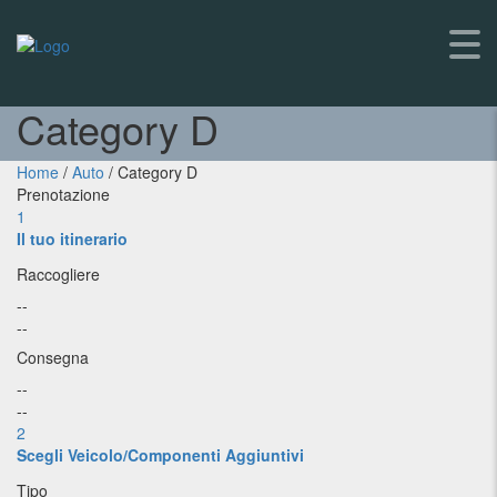
Category D
Home
/
Auto
/ Category D
Prenotazione
1
Il tuo itinerario
Raccogliere
--
--
Consegna
--
--
2
Scegli Veicolo/Componenti Aggiuntivi
Tipo