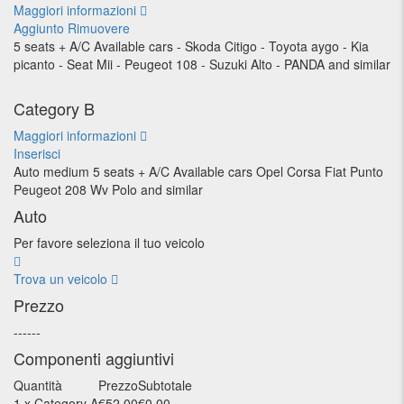
Maggiori informazioni
Aggiunto
Rimuovere
5 seats + A/C Available cars - Skoda Citigo - Toyota aygo - Kia
picanto - Seat Mii - Peugeot 108 - Suzuki Alto - PANDA and similar
Category B
Maggiori informazioni
Inserisci
Auto medium 5 seats + A/C Available cars Opel Corsa Fiat Punto
Peugeot 208 Wv Polo and similar
Auto
Per favore seleziona il tuo veicolo
Trova un veicolo
Prezzo
--
--
--
Componenti aggiuntivi
Quantità
Prezzo
Subtotale
1 x Category A
€
52.00
€
0.00